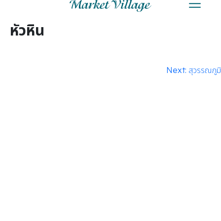
Skip
The best shopping mall.
Market Village
to
หัวหิน
content
แนะแนว
Next:
สุวรรณภูมิ
เรื่อง