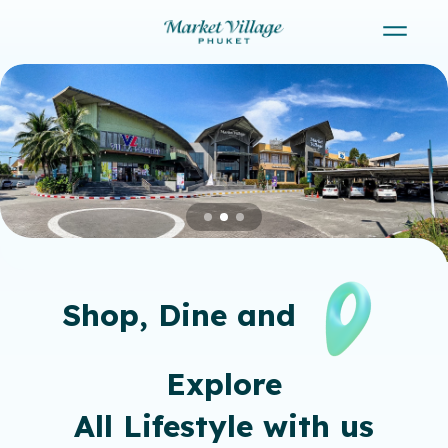
Skip
to
The best shopping mall.
Market Village
content
Shop, Dine and
Explore
All Lifestyle with us